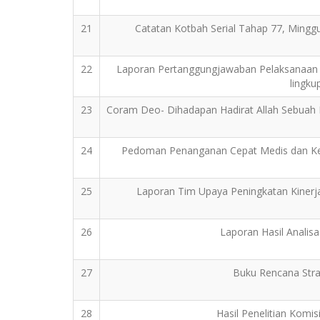
21
Catatan Kotbah Serial Tahap 77, Mingg
22
Laporan Pertanggungjawaban Pelaksanaan Bak
lingku
23
Coram Deo- Dihadapan Hadirat Allah Sebuah 
24
Pedoman Penanganan Cepat Medis dan Kes
25
Laporan Tim Upaya Peningkatan Kinerja
26
Laporan Hasil Analisa
27
Buku Rencana Strat
28
Hasil Penelitian Komi