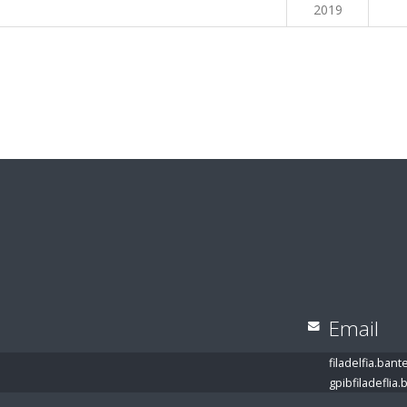
2019
Email
filadelfia.ban
gpibfiladefli