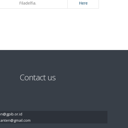
Filadelfia.
Here
Contact us
ten@gpib.or.id
a.banten@gmail.com