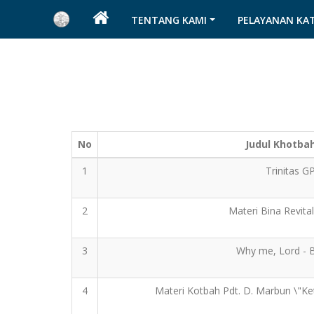
TENTANG KAMI
PELAYANAN KA
No
Judul Khotba
1
Trinitas GP
2
Materi Bina Revita
3
Why me, Lord - B
4
Materi Kotbah Pdt. D. Marbun \"K