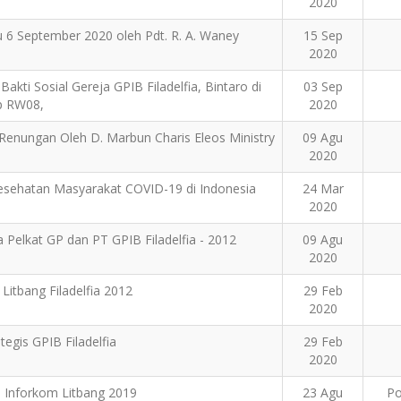
2020
u 6 September 2020 oleh Pdt. R. A. Waney
15 Sep
2020
ti Sosial Gereja GPIB Filadelfia, Bintaro di
03 Sep
p RW08,
2020
Renungan Oleh D. Marbun Charis Eleos Ministry
09 Agu
2020
ehatan Masyarakat COVID-19 di Indonesia
24 Mar
2020
 Pelkat GP dan PT GPIB Filadelfia - 2012
09 Agu
2020
 Litbang Filadelfia 2012
29 Feb
2020
egis GPIB Filadelfia
29 Feb
2020
si Inforkom Litbang 2019
23 Agu
Po