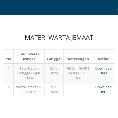
MATERI WARTA JEMAAT
Judul Warta
No
Jemaat
Tanggal
Keterangan
Action
1
Tata Ibadah
25 Jul
06.00 | 09.00 |
Download
Minggu 26 Juli
2026
14.00 | 17.00
Here
2026
WIB
2
Warta Jemaat 26
25 Jul
Download
Juli 2026
2026
Here