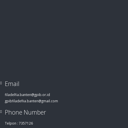
Email
filadelfia.banten@gpib.or.id
gpibfiladeflia.banten@gmail.com
Phone Number
Telpon : 7357126