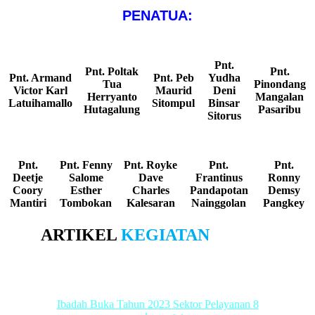
PENATUA:
Pnt.
Pnt. Poltak
Pnt.
Pnt. Armand
Pnt. Peb
Yudha
Tua
Pinondang
Victor Karl
Maurid
Deni
Herryanto
Mangalan
Latuihamallo
Sitompul
Binsar
Hutagalung
Pasaribu
Sitorus
Pnt.
Pnt. Fenny
Pnt. Royke
Pnt.
Pnt.
Deetje
Salome
Dave
Frantinus
Ronny
Coory
Esther
Charles
Pandapotan
Demsy
Mantiri
Tombokan
Kalesaran
Nainggolan
Pangkey
ARTIKEL
KEGIATAN
Ibadah Buka Tahun 2023 Sektor Pelayanan 8