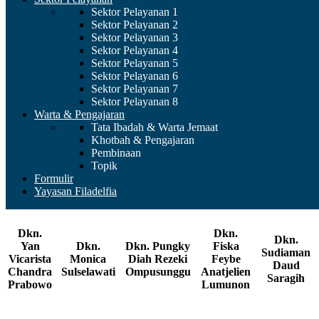
Sektor Pelayanan 1
2022 - 2027
Sektor Pelayanan 2
Sektor Pelayanan 3
Sektor Pelayanan 4
Sektor Pelayanan 5
DIAKEN:
Sektor Pelayanan 6
Sektor Pelayanan 7
Sektor Pelayanan 8
Warta & Pengajaran
Dkn.
Dkn.
Tata Ibadah & Warta Jemaat
Dkn. Rixsta
Dkn.
Juan
Dkn.
Rosalie
Khotbah & Pengajaran
Ivonne
Edelane
David
Simon
Helena
Pembinaan
Elizabeth
Christine
Ganda
Chresiano
Marentek-
Topik
Mamarimbing
Hutabarat
Putra
Waas
Nirahuwa
Formulir
Sibarani
Yayasan Filadelfia
Dkn.
Dkn.
Dkn.
Yan
Dkn.
Dkn. Pungky
Fiska
Sudiaman
Vicarista
Monica
Diah Rezeki
Feybe
Daud
Chandra
Sulselawati
Ompusunggu
Anatjelien
Saragih
Prabowo
Lumunon