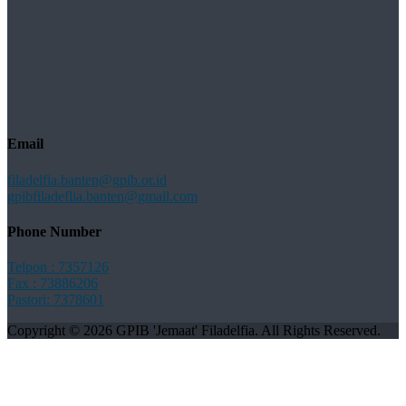
Email
filadelfia.banten@gpib.or.id
gpibfiladeflia.banten@gmail.com
Phone Number
Telpon : 7357126
Fax : 73886206
Pastori: 7378601
Copyright © 2026 GPIB 'Jemaat' Filadelfia. All Rights Reserved.