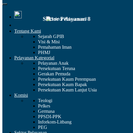
Sektor Pelayanan 8
Tentang Kami
Sejarah GPIB
KOORDINATOR
SEKTOR
Visi & Misi
Pemahaman Iman
PHMJ
Pelayanan Kategorial
Pelayanan Anak
Persekutuan Teruna
Dkn. Juan
Pnt.
Pnt. Poltak
Dkn. Yan
Gerakan Pemuda
David
Pinondang
Tua
Vicarista
Persekutuan Kaum Perempuan
Ganda
Mangalan
Herryanto
Chandra
Persekutuan Kaum Bapak
Putra
Pasaribu
Hutagalung
Prabowo
Persekutuan Kaum Lanjut Usia
Sibarani
Komisi
Penatalayanan
Teologi
Korsek
Wakil Korsek
Sekretaris
Adm &
Pelkes
Keuangan
Germasa
PPSDI-PPK
Inforkom-Litbang
PEG
SUSUNAN PRESBITER
PERIODE
Sektor Pelayanan