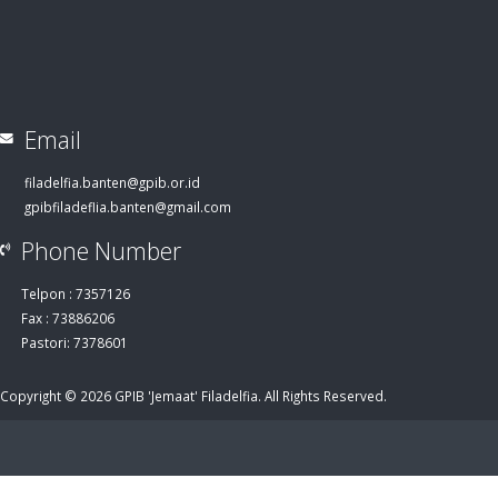
Email
filadelfia.banten@gpib.or.id
gpibfiladeflia.banten@gmail.com
Phone Number
Telpon : 7357126
Fax : 73886206
Pastori: 7378601
Copyright © 2026 GPIB 'Jemaat' Filadelfia. All Rights Reserved.