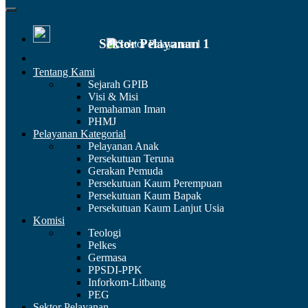
Sektor Pelayanan 1
Tentang Kami
Sejarah GPIB
KOORDINATOR
SEKTOR
Visi & Misi
Pemahaman Iman
PHMJ
Pelayanan Kategorial
Pelayanan Anak
Persekutuan Teruna
Pnt.
Pnt. Charlie
Dkn.
Gerakan Pemuda
Jonathan
Maykell Ganda
Wendy
Dkn. Lidia
Persekutuan Kaum Perempuan
David
Parlindungan
Frenica
Mardani
Persekutuan Kaum Bapak
Nandana
Sitompul
Sufiato
Persekutuan Kaum Lanjut Usia
Pojoh
Komisi
Penatalayanan
Teologi
Wakil
Korsek
Sekretaris
Adm &
Pelkes
Korsek
Keuangan
Germasa
PPSDI-PPK
Inforkom-Litbang
PEG
SUSUNAN PRESBITER
PERIODE
Sektor Pelayanan