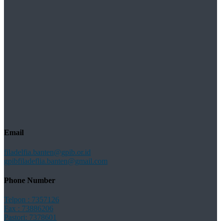
Email
filadelfia.banten@gpib.or.id
gpibfiladeflia.banten@gmail.com
Phone Number
Telpon : 7357126
Fax : 73886206
Pastori: 7378601