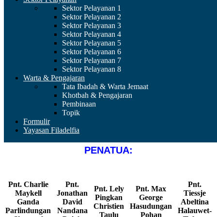
Sektor Pelayanan 1
2022 - 2027
Sektor Pelayanan 2
Sektor Pelayanan 3
Sektor Pelayanan 4
Sektor Pelayanan 5
DIAKEN:
Sektor Pelayanan 6
Sektor Pelayanan 7
Sektor Pelayanan 8
Warta & Pengajaran
Dkn.
Dkn.
Dkn. Ricke
Dkn.
Dkn.
Tata Ibadah & Warta Jemaat
Melinda
Dkn.
James
Dorthea
Wendy
Mandy
Khotbah & Pengajaran
Risma
Lidia
Franklin
Tobogu-
Frenica
Minelly
Pembinaan
Sasmicha
Mardani
Warouw
Rindorindo
Sufiato
Ririhena
Topik
Pojoh
Formulir
Yayasan Filadelfia
PENATUA:
Pnt. Charlie
Pnt.
Pnt.
Pnt. Lely
Pnt. Max
Maykell
Jonathan
Tiessje
Pingkan
George
Ganda
David
Abeltina
Christien
Hasudungan
Parlindungan
Nandana
Halauwet-
Taulu
Pohan