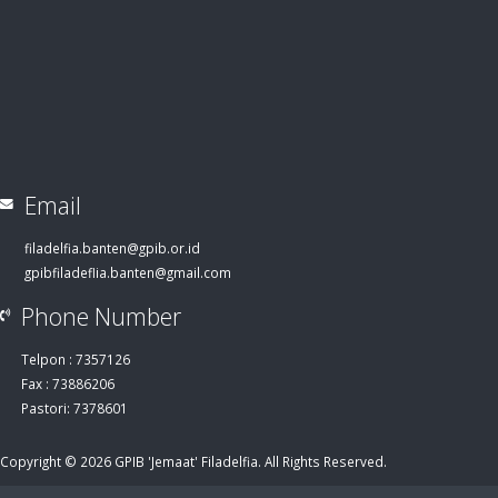
Email
filadelfia.banten@gpib.or.id
gpibfiladeflia.banten@gmail.com
Phone Number
Telpon : 7357126
Fax : 73886206
Pastori: 7378601
Copyright © 2026 GPIB 'Jemaat' Filadelfia. All Rights Reserved.